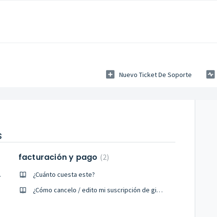
Nuevo Ticket De Soporte
s
facturación y pago
2
ar BTWB?
¿Cuánto cuesta este?
¿Cómo cancelo / edito mi suscripción de gimnasios btwb?